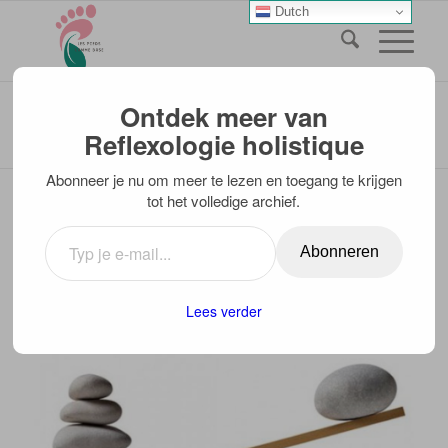
Dutch
Blog - laatste nieuws
Ontdek meer van
U bevindt zich hier:
Home
/
Blogberichten van Elma
/
Reflexologie holistique
Wat een bijzondere ervaring vandaag
Abonneer je nu om meer te lezen en toegang te krijgen
tot het volledige archief.
WAT EEN BIJZONDERE
Abonneren
ERVARING VANDAAG
BLOGBERICHTEN VAN ELMA
Lees verder