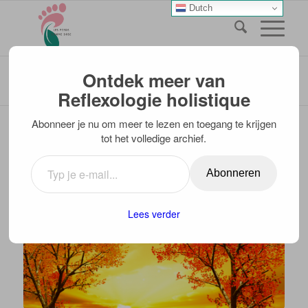
Dutch
Blog - laatste nieuws
Ontdek meer van
U bevindt zich hier:
Home
/
Blogberichten van Elma
/
Najaarsactie 2019
Reflexologie holistique
Abonneer je nu om meer te lezen en toegang te krijgen
tot het volledige archief.
NAJAARSACTIE 2019
BLOGBERICHTEN VAN ELMA
Abonneren
Lees verder