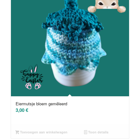
Eiermutsje bloem gemêleerd
3,00
€
Toevoegen aan winkelwagen
Toon details