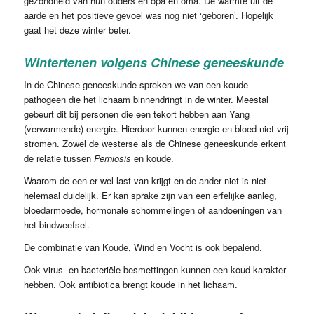
gezondheid van hun ouders en opa en oma. De warmte uit de
aarde en het positieve gevoel was nog niet ‘geboren’. Hopelijk
gaat het deze winter beter.
Wintertenen volgens Chinese geneeskunde
In de Chinese geneeskunde spreken we van een koude
pathogeen die het lichaam binnendringt in de winter. Meestal
gebeurt dit bij personen die een tekort hebben aan Yang
(verwarmende) energie. Hierdoor kunnen energie en bloed niet vrij
stromen. Zowel de westerse als de Chinese geneeskunde erkent
de relatie tussen
Perniosis
en koude.
Waarom de een er wel last van krijgt en de ander niet is niet
helemaal duidelijk. Er kan sprake zijn van een erfelijke aanleg,
bloedarmoede, hormonale schommelingen of aandoeningen van
het bindweefsel.
De combinatie van Koude, Wind en Vocht is ook bepalend.
Ook virus- en bacteriële besmettingen kunnen een koud karakter
hebben. Ook antibiotica brengt koude in het lichaam.