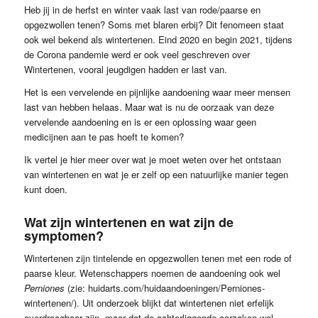
Heb jij in de herfst en winter vaak last van rode/paarse en
opgezwollen tenen? Soms met blaren erbij? Dit fenomeen staat
ook wel bekend als wintertenen. Eind 2020 en begin 2021, tijdens
de Corona pandemie werd er ook veel geschreven over
Wintertenen, vooral jeugdigen hadden er last van.
Het is een vervelende en pijnlijke aandoening waar meer mensen
last van hebben helaas. Maar wat is nu de oorzaak van deze
vervelende aandoening en is er een oplossing waar geen
medicijnen aan te pas hoeft te komen?
Ik vertel je hier meer over wat je moet weten over het ontstaan
van wintertenen en wat je er zelf op een natuurlijke manier tegen
kunt doen.
Wat zijn wintertenen en wat zijn de
symptomen?
Wintertenen zijn tintelende en opgezwollen tenen met een rode of
paarse kleur. Wetenschappers noemen de aandoening ook wel
Perniones
(zie: huidarts.com/huidaandoeningen/Perniones-
wintertenen/). Uit onderzoek blijkt dat wintertenen niet erfelijk
overdraagbaar zijn, maar dat de achterliggende oorzaken wel