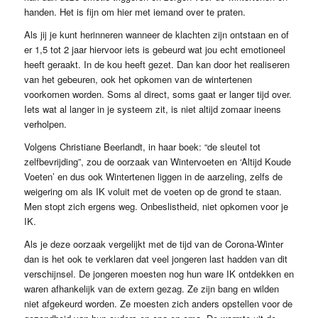
handen. Het is fijn om hier met iemand over te praten.
Als jij je kunt herinneren wanneer de klachten zijn ontstaan en of
er 1,5 tot 2 jaar hiervoor iets is gebeurd wat jou echt emotioneel
heeft geraakt. In de kou heeft gezet. Dan kan door het realiseren
van het gebeuren, ook het opkomen van de wintertenen
voorkomen worden. Soms al direct, soms gaat er langer tijd over.
Iets wat al langer in je systeem zit, is niet altijd zomaar ineens
verholpen.
Volgens Christiane Beerlandt, in haar boek: “de sleutel tot
zelfbevrijding”, zou de oorzaak van Wintervoeten en ‘Altijd Koude
Voeten’ en dus ook Wintertenen liggen in de aarzeling, zelfs de
weigering om als IK voluit met de voeten op de grond te staan.
Men stopt zich ergens weg. Onbeslistheid, niet opkomen voor je
IK.
Als je deze oorzaak vergelijkt met de tijd van de Corona-Winter
dan is het ook te verklaren dat veel jongeren last hadden van dit
verschijnsel. De jongeren moesten nog hun ware IK ontdekken en
waren afhankelijk van de extern gezag. Ze zijn bang en wilden
niet afgekeurd worden. Ze moesten zich anders opstellen voor de