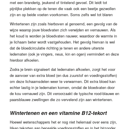
met een branderig, jeukend of tintelend gevoel. Dit leidt tot
pijnlijke plekken op de tenen die vaak ook een beetje gezwollen
zijn en op beide voeten voorkomen. Soms zelfs wel tot blaren
Wintertenen zijn zoals hierboven al genoemd, een gevolg van de
wijze waarop jouw bloedvaten zich verwijden en vernauwen. Als
het koud is worden je bloedvaten nauwer, waardoor de warmte in
je lichaam beter wordt vastgehouden. Het gevolg hiervan is wel
dat de bloedcirculatie richting je tenen en andere uiterste
ledematen (ook je vingers, neus, kin en ogen) vermindert en deze
hierdoor afkoelen.
Zodra je brein signaleert dat ledematen afkoelen, zorgt het voor
de aanvoer van extra bloed (en dus zuurstof en voedingsstoffen)
om deze lichaamsdelen weer te verwarmen. Dit extra bloed kan
echter lastig in je ledematen komen, omdat de bloedvaten door
de kou vernauwd zijn. Dit veroorzaakt de typische rood-blauwe en
paarsblauwe zwellingen die zo vervelend zijn aan wintertenen.
Wintertenen en een vitamine B12-tekort
Hoewel wetenschappers het er nog niet helemaal over eens zijn,
lijken tekorten aan bepaalde voedingsstoffen en in het bijzonder