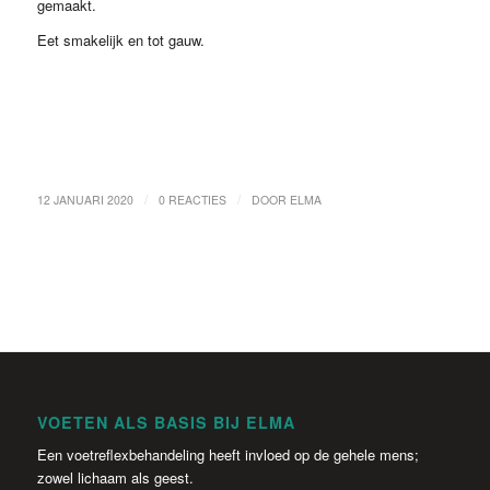
gemaakt.
Eet smakelijk en tot gauw.
/
/
12 JANUARI 2020
0 REACTIES
DOOR
ELMA
VOETEN ALS BASIS BIJ ELMA
Een voetreflexbehandeling heeft invloed op de gehele mens;
zowel lichaam als geest.