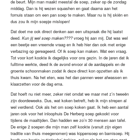
de beurt. Mijn man maakt meestal de soep, zeker op de zondag
middag. Dan is hij wezen squashen en gaat daarna aan het
fornuis staan om een pan soep te maken. Maar nu is hij skiën en
dus zou ik mijn soepje mislopen!
Dat doet me ook direct denken aan een uitspraak die hij laatst
deed.
Kun jij wel soep maken????
vroeg hij aan mij. Dat was wel
een beetje een vreemde vraag en ik heb hier dan ook met enige
verbazing op gereageerd. Of ik soep kan maken. Wat een vraag.
Tot voor kort kookte ik dagelijks voor ons gezin. In de jaren dat ik
fulltime werkte, deed ik de avond ervoor al de aardappels en de
groente schoonmaken zodat ik deze direct kon opzetten als ik
thuis kwam. Na het eten, was het dan pannen weer afwassen en
klaarzetten voor de dag erna.
Dat hoeft nu niet meer, zeker niet omdat we maar met z’n tweeën
zijn doordeweeks. Dus, wat koken betreft, heb ik mijn strepen al
wel verdiend. Ook als het om soep koken gaat. Ik heb een aantal
jaren ook voor het inloophuis De Herberg soep gekookt voor
tijdens de maaltijden. Dan hadden we zo’n 30 mensen aan tafel.
De enige 2 soepen die mijn man zelf kookte (vanuit zijn eigen
traditie van thuis meegenomen) was kippensoep en bamisoep. Hij
heeft een beetje ‘autistische’ trekjes, zeker als het om eten gaat.