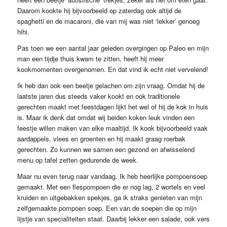
Daarom kookte hij bijvoorbeeld op zaterdag ook altijd de
spaghetti en de macaroni, die van mij was niet ‘lekker’ genoeg
hihi.
Pas toen we een aantal jaar geleden overgingen op Paleo en mijn
man een tijdje thuis kwam te zitten, heeft hij meer
kookmomenten overgenomen. En dat vind ik echt niet vervelend!
Ik heb dan ook een beetje gelachen om zijn vraag. Omdat hij de
laatste jaren dus steeds vaker kookt en ook traditionele
gerechten maakt met feestdagen lijkt het wel of hij de kok in huis
is. Maar ik denk dat omdat wij beiden koken leuk vinden een
feestje willen maken van elke maaltijd. Ik kook bijvoorbeeld vaak
aardappels, vlees en groenten en hij maakt graag roerbak
gerechten. Zo kunnen we samen een gezond en afwisselend
menu op tafel zetten gedurende de week.
Maar nu even terug naar vandaag. Ik heb heerlijke pompoensoep
gemaakt. Met een flespompoen die er nog lag, 2 wortels en veel
kruiden en uitgebakken spekjes, ga ik straks genieten van mijn
zelfgemaakte pompoen soep. Een van de soepen die op mijn
lijstje van specialiteiten staat. Daarbij lekker een salade, ook vers