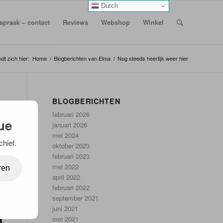
Dutch
spraak – contact
Reviews
Webshop
Winkel
dt zich hier:
Home
/
Blogberichten van Elma
/
Nog steeds heerlijk weer hier
BLOGBERICHTEN
februari 2026
ue
januari 2026
mei 2024
chief.
oktober 2023
februari 2023
mei 2022
ren
april 2022
februari 2022
september 2021
juni 2021
mei 2021