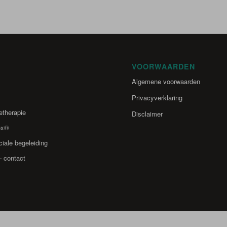
VOORWAARDEN
Algemene voorwaarden
Privacyverklaring
etherapie
Disclaimer
ex®
iale begeleiding
– contact