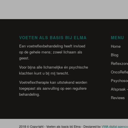
VOETEN ALS BASIS BIJ ELMA
MENU
Een voetreflexbehandeling heeft invloed
Home
op de gehele mens; zowel lichaam als
Blog
geest.
Reflexzon
Voor bijna alle lichamelijke én psychische
OncoRefl
klachten kunt u bij mij terecht.
Psychosoc
Voetreflextherapie kan uitstekend worden
toegepast als aanvulling op een reguliere
Afspraak 
behandeling.
Reviews
2018 © Copyright - Voeten als basis bij Elma - Designed by
VWA digital agency