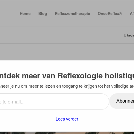
Home
Blog
Reflexzonetherapie
OncoReflex®
Af
U bevin
ER HIER
ntdek meer van Reflexologie holistiq
eer je nu om meer te lezen en toegang te krijgen tot het volledige ar
Abonne
Lees verder