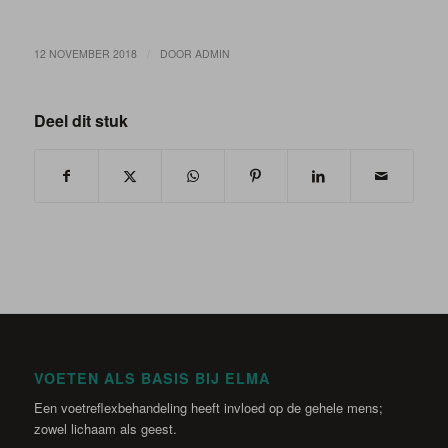
/
12 NOVEMBER 2018
DOOR
ADMIN
Deel dit stuk
VOETEN ALS BASIS BIJ ELMA
Een voetreflexbehandeling heeft invloed op de gehele mens;
zowel lichaam als geest.