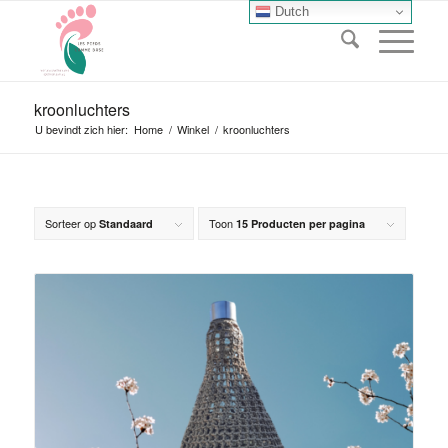
Dutch
kroonluchters
U bevindt zich hier:
Home
/
Winkel
/
kroonluchters
Sorteer op
Toon
Standaard
15 Producten per pagina