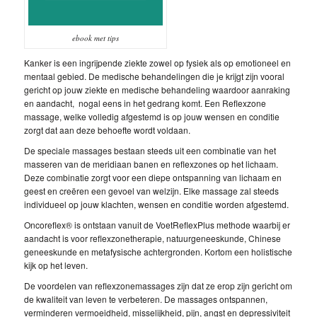
ebook met tips
Kanker is een ingrijpende ziekte zowel op fysiek als op emotioneel en
mentaal gebied. De medische behandelingen die je krijgt zijn vooral
gericht op jouw ziekte en medische behandeling waardoor aanraking
en aandacht, nogal eens in het gedrang komt. Een Reflexzone
massage, welke volledig afgestemd is op jouw wensen en conditie
zorgt dat aan deze behoefte wordt voldaan.
De speciale massages bestaan steeds uit een combinatie van het
masseren van de meridiaan banen en reflexzones op het lichaam.
Deze combinatie zorgt voor een diepe ontspanning van lichaam en
geest en creëren een gevoel van welzijn. Elke massage zal steeds
individueel op jouw klachten, wensen en conditie worden afgestemd.
Oncoreflex® is ontstaan vanuit de VoetReflexPlus methode waarbij er
aandacht is voor reflexzonetherapie, natuurgeneeskunde, Chinese
geneeskunde en metafysische achtergronden. Kortom een holistische
kijk op het leven.
De voordelen van reflexzonemassages zijn dat ze erop zijn gericht om
de kwaliteit van leven te verbeteren. De massages ontspannen,
verminderen vermoeidheid, misselijkheid, pijn, angst en depressiviteit